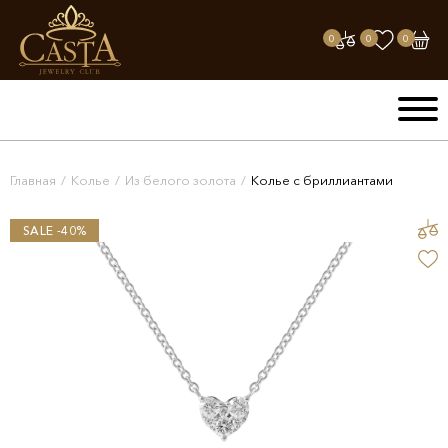
0
0
0
Главная
/
Колье
/
Из белого золота
/
Колье с бриллиантами
SALE -40%