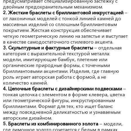
предусматривает специализированную застежку с
двойным предохранительным механизмом.
2. Жесткие браслеты с бриллиантовой инкрустацией
—
от лаконичных моделей с тонкой линией камней до
массивных изделий со сплошным бриллиантовым
покрытием. Жесткая конструкция обеспечивает
четкую геометрическую линию на запястье и выступает
в качестве самодостаточного стилевого акцента.
3. Скульптурные и фактурные браслеты
— отдельная
категория с выразительной текстурой металла:
модели, имитирующие бамбук, плетение или
органические природные формы, с точечными
бриллиантовыми акцентами. Изделия, где главную
роль играет авторская работа с формой, а не
количество камней.
4. Цепочные браслеты с дизайнерскими подвесками
—
тонкая цепочка с элементом в форме клевера, цветка
или геометрической фигуры, инкрустированным
бриллиантами. Формат для тех, кто ищет баланс
между повседневной деликатностью и узнаваемым
авторским дизайном.
5. Браслеты из комбинированного золота
— модели,
где лимонное золото сочетается с белым в рамках