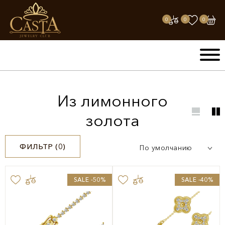
0
0
0
Из лимонного
золота
ФИЛЬТР (
0
)
По умолчанию
SALE -50%
SALE -40%