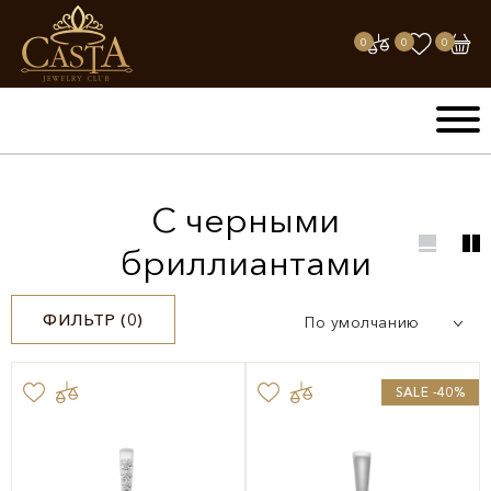
0
0
0
С черными
бриллиантами
ФИЛЬТР (
0
)
По умолчанию
SALE -40%