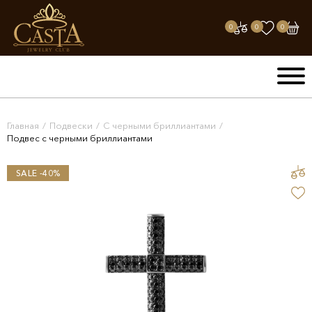
0
0
0
Главная
/
Подвески
/
С черными бриллиантами
/
Подвес с черными бриллиантами
SALE -40%