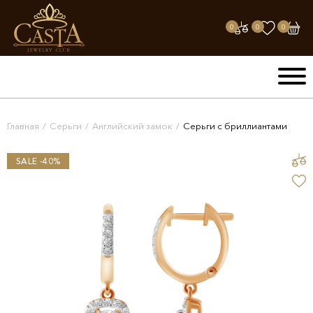
0
0
0
Главная
/
Серьги
/
Английский замок
/
Серьги с бриллиантами
SALE -40%