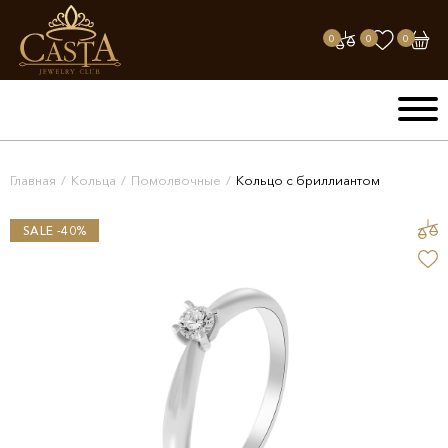
0
0
0
Главная
/
Кольца
/
Помолвочные
/
Кольцо с бриллиантом
SALE -40%