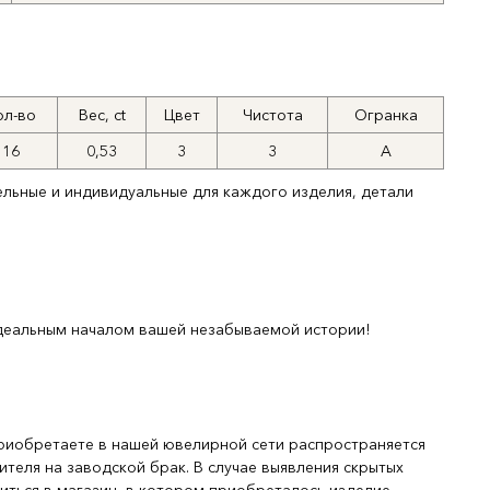
ол-во
Вес, ct
Цвет
Чистота
Огранка
16
0,53
3
3
А
ельные и индивидуальные для каждого изделия, детали
деальным началом вашей незабываемой истории!
риобретаете в нашей ювелирной сети распространяется
ителя на заводской брак. В случае выявления скрытых