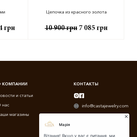
ами
Цепочка из красного золота
74
грн
10 900
грн
7 085
грн
О КОМПАНИИ
КОНТАКТЫ
овости и статьи
 нас
info@castajewelry.com
аши магазины
+38 (096) 900-11-22