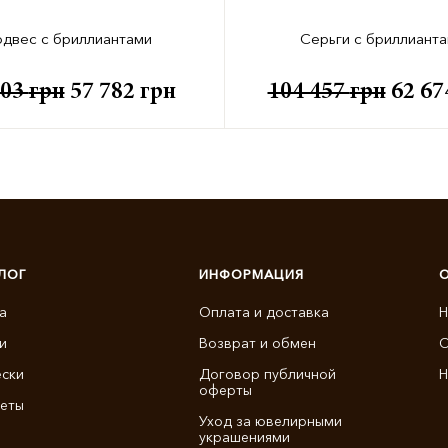
двес с бриллиантами
Серьги с бриллиант
303
грн
57 782
грн
104 457
грн
62 6
ЛОГ
ИНФОРМАЦИЯ
а
Оплата и доставка
Н
и
Возврат и обмен
О
ски
Договор публичной
Н
оферты
еты
Уход за ювелирными
украшениями