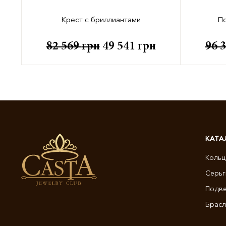
t
Крест с бриллиантами
По
82 569
грн
49 541
грн
96 
КАТА
Кольц
Серьг
Подве
Брасл