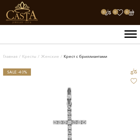
0
0
0
Главная
/
Кресты
/
Женские
/
Крест с бриллиантами
SALE -40%