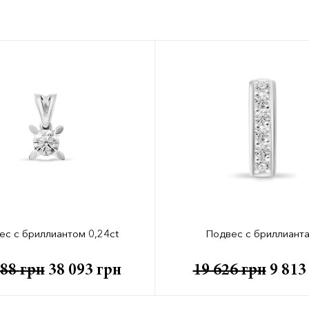
ес с бриллиантом 0,24ct
Подвес с бриллиант
488
грн
38 093
грн
19 626
грн
9 81