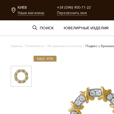
КИЕВ
+38 (096) 900-11-22
Наши магазины
Перезвонить мне
ПОИСК
ЮВЕЛИРНЫЕ ИЗДЕЛИЯ
Главная
/
Комплекты
/
Из лимонного золота
/
Подвес с брилли
SALE -40%