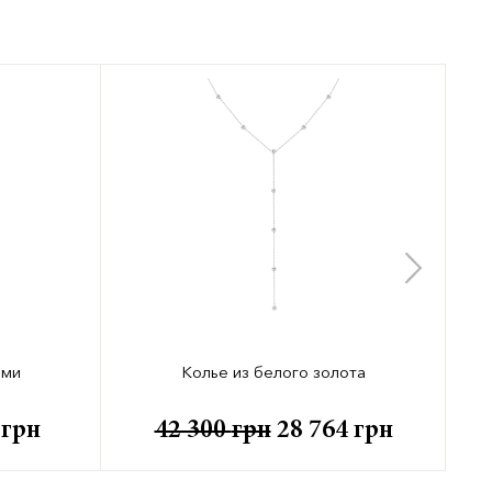
ами
Колье из белого золота
3
грн
42 300
грн
28 764
грн