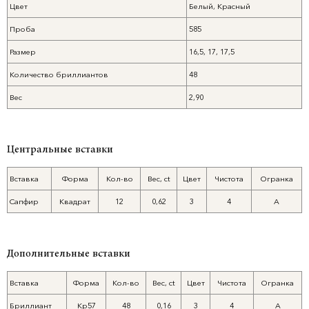
Цвет
Белый, Красный
Проба
585
Размер
16,5, 17, 17,5
Количество бриллиантов
48
Вес
2,90
Центральные вставки
Вставка
Форма
Кол-во
Вес, ct
Цвет
Чистота
Огранка
Сапфир
Квадрат
12
0,62
3
4
А
Дополнительные вставки
Вставка
Форма
Кол-во
Вес, ct
Цвет
Чистота
Огранка
Бриллиант
Кр57
48
0,16
3
4
А