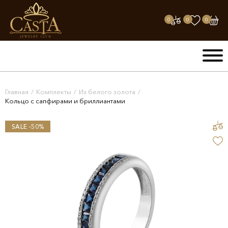
0
0
0
Главная
/
Комплекты
/
Из белого золота
/
Кольцо с сапфирами и бриллиантами
SALE -50%