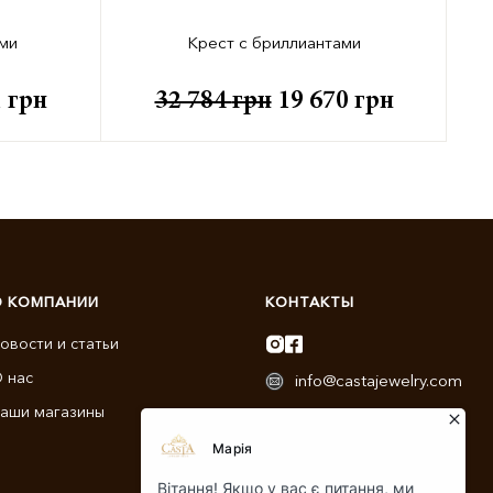
ми
Крест с бриллиантами
1
грн
32 784
грн
19 670
грн
О КОМПАНИИ
КОНТАКТЫ
овости и статьи
 нас
info@castajewelry.com
аши магазины
+38 (096) 900-11-22