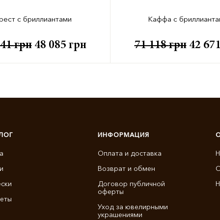
рест с бриллиантами
Каффа с бриллианта
141
грн
48 085
грн
71 118
грн
42 67
ЛОГ
ИНФОРМАЦИЯ
а
Оплата и доставка
Н
и
Возврат и обмен
О
ски
Договор публичной
Н
оферты
еты
Уход за ювелирными
украшениями