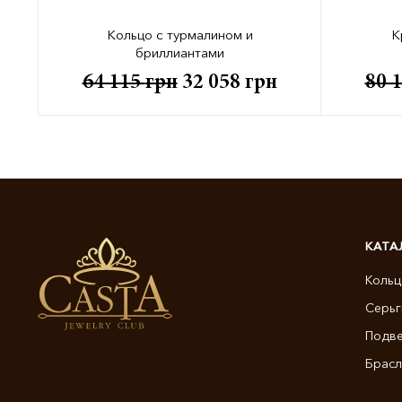
Кольцо с турмалином и
К
бриллиантами
64 115
грн
32 058
грн
80 
КАТА
Кольц
Серьг
Подве
Брасл