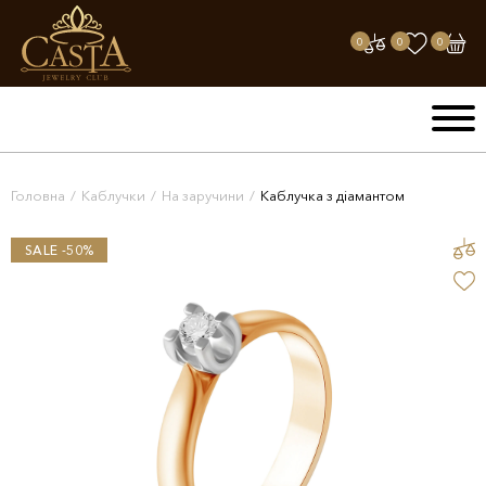
0
0
0
Головна
/
Каблучки
/
На заручини
/
Каблучка з діамантом
SALE -50%