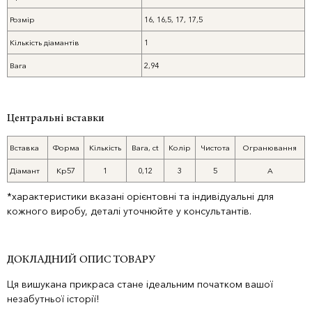
Розмір
16, 16,5, 17, 17,5
Кількість діамантів
1
Вага
2,94
Центральні вставки
Вставка
Форма
Кількість
Вага, ct
Колір
Чистота
Огранювання
Діамант
Кр57
1
0,12
3
5
А
*характеристики вказані орієнтовні та індивідуальні для
кожного виробу, деталі уточнюйте у консультантів.
ДОКЛАДНИЙ ОПИС ТОВАРУ
Ця вишукана прикраса стане ідеальним початком вашої
незабутньої історії!