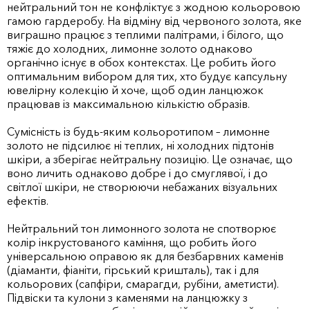
нейтральний тон не конфліктує з жодною кольоровою
гамою гардеробу. На відміну від червоного золота, яке
виграшно працює з теплими палітрами, і білого, що
тяжіє до холодних, лимонне золото однаково
органічно існує в обох контекстах. Це робить його
оптимальним вибором для тих, хто будує капсульну
ювелірну колекцію й хоче, щоб один ланцюжок
працював із максимальною кількістю образів.
Сумісність із будь-яким кольоротипом – лимонне
золото не підсилює ні теплих, ні холодних підтонів
шкіри, а зберігає нейтральну позицію. Це означає, що
воно личить однаково добре і до смуглявої, і до
світлої шкіри, не створюючи небажаних візуальних
ефектів.
Нейтральний тон лимонного золота не спотворює
колір інкрустованого каміння, що робить його
універсальною оправою як для безбарвних каменів
(діаманти, фіаніти, гірський кришталь), так і для
кольорових (сапфіри, смарагди, рубіни, аметисти).
Підвіски та кулони з каменями на ланцюжку з