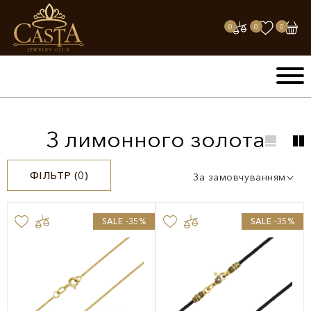
0
0
0
З лимонного золота
ФІЛЬТР (
0
)
За замовчуванням
SALE -35%
SALE -35%