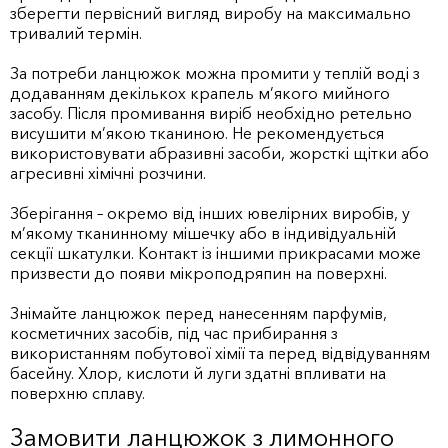
зберегти первісний вигляд виробу на максимально
тривалий термін.
За потреби ланцюжок можна промити у теплій воді з
додаванням декількох крапель м’якого мийного
засобу. Після промивання виріб необхідно ретельно
висушити м’якою тканиною. Не рекомендується
використовувати абразивні засоби, жорсткі щітки або
агресивні хімічні розчини.
Зберігання – окремо від інших ювелірних виробів, у
м’якому тканинному мішечку або в індивідуальній
секції шкатулки. Контакт із іншими прикрасами може
призвести до появи мікроподряпин на поверхні.
Знімайте ланцюжок перед нанесенням парфумів,
косметичних засобів, під час прибирання з
використанням побутової хімії та перед відвідуванням
басейну. Хлор, кислоти й луги здатні впливати на
поверхню сплаву.
Замовити ланцюжок з лимонного