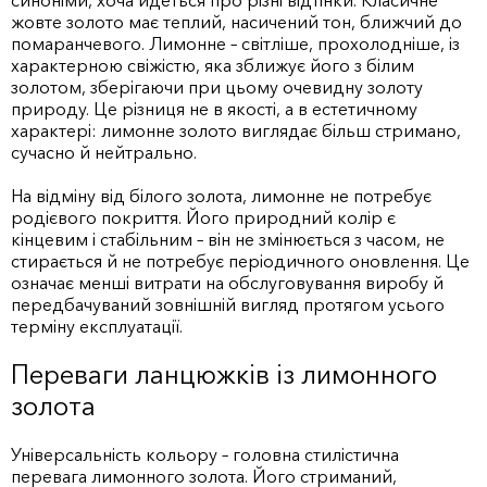
синоніми, хоча йдеться про різні відтінки. Класичне
жовте золото має теплий, насичений тон, ближчий до
помаранчевого. Лимонне – світліше, прохолодніше, із
характерною свіжістю, яка зближує його з білим
золотом, зберігаючи при цьому очевидну золоту
природу. Це різниця не в якості, а в естетичному
характері: лимонне золото виглядає більш стримано,
сучасно й нейтрально.
На відміну від білого золота, лимонне не потребує
родієвого покриття. Його природний колір є
кінцевим і стабільним – він не змінюється з часом, не
стирається й не потребує періодичного оновлення. Це
означає менші витрати на обслуговування виробу й
передбачуваний зовнішній вигляд протягом усього
терміну експлуатації.
Переваги ланцюжків із лимонного
золота
Універсальність кольору – головна стилістична
перевага лимонного золота. Його стриманий,