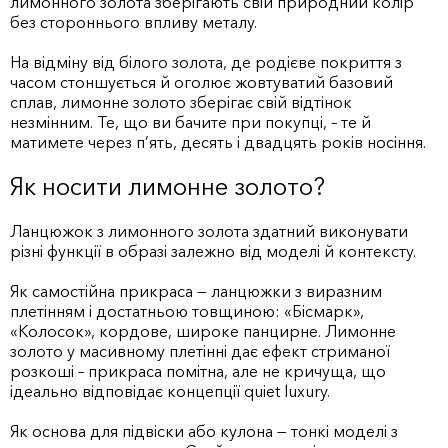
лимонного золота зберігають свій природний колір
без стороннього впливу металу.
На відміну від білого золота, де родієве покриття з
часом стоншується й оголює жовтуватий базовий
сплав, лимонне золото зберігає свій відтінок
незмінним. Те, що ви бачите при покупці, – те й
матимете через п’ять, десять і двадцять років носіння.
Як носити лимонне золото?
Ланцюжок з лимонного золота здатний виконувати
різні функції в образі залежно від моделі й контексту.
Як самостійна прикраса — ланцюжки з виразним
плетінням і достатньою товщиною: «Бісмарк»,
«Колосок», кордове, широке панцирне. Лимонне
золото у масивному плетінні дає ефект стриманої
розкоші – прикраса помітна, але не кричуща, що
ідеально відповідає концепції quiet luxury.
Як основа для підвіски або кулона — тонкі моделі з