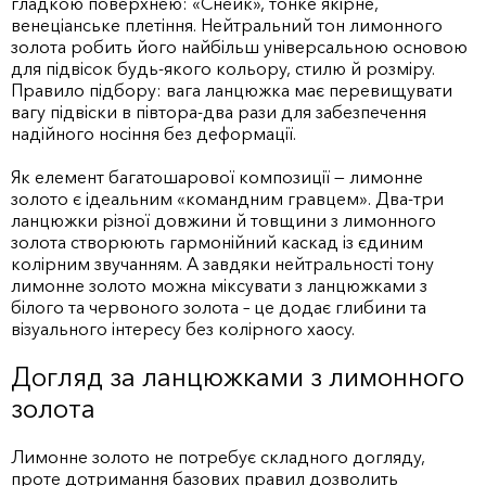
гладкою поверхнею: «Снейк», тонке якірне,
венеціанське плетіння. Нейтральний тон лимонного
золота робить його найбільш універсальною основою
для підвісок будь-якого кольору, стилю й розміру.
Правило підбору: вага ланцюжка має перевищувати
вагу підвіски в півтора-два рази для забезпечення
надійного носіння без деформації.
Як елемент багатошарової композиції — лимонне
золото є ідеальним «командним гравцем». Два-три
ланцюжки різної довжини й товщини з лимонного
золота створюють гармонійний каскад із єдиним
колірним звучанням. А завдяки нейтральності тону
лимонне золото можна міксувати з ланцюжками з
білого та червоного золота – це додає глибини та
візуального інтересу без колірного хаосу.
Догляд за ланцюжками з лимонного
золота
Лимонне золото не потребує складного догляду,
проте дотримання базових правил дозволить