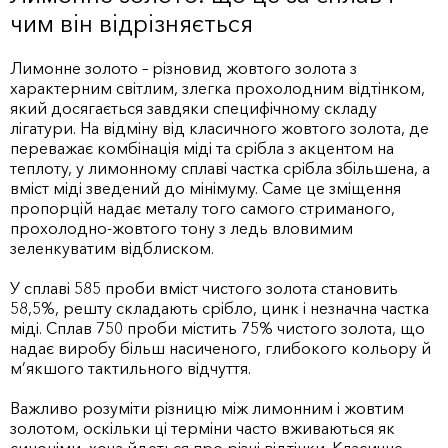
чим він відрізняється
Лимонне золото – різновид жовтого золота з
характерним світлим, злегка прохолодним відтінком,
який досягається завдяки специфічному складу
лігатури. На відміну від класичного жовтого золота, де
переважає комбінація міді та срібла з акцентом на
теплоту, у лимонному сплаві частка срібла збільшена, а
вміст міді зведений до мінімуму. Саме це зміщення
пропорцій надає металу того самого стриманого,
прохолодно-жовтого тону з ледь вловимим
зеленкуватим відблиском.
У сплаві 585 проби вміст чистого золота становить
58,5%, решту складають срібло, цинк і незначна частка
міді. Сплав 750 проби містить 75% чистого золота, що
надає виробу більш насиченого, глибокого кольору й
м’якшого тактильного відчуття.
Важливо розуміти різницю між лимонним і жовтим
золотом, оскільки ці терміни часто вживаються як