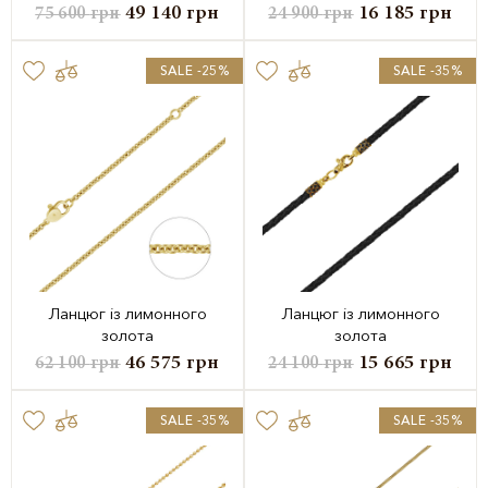
49 140
грн
16 185
грн
75 600
грн
24 900
грн
SALE -25%
SALE -35%
Ланцюг із лимонного
Ланцюг із лимонного
золота
золота
46 575
грн
15 665
грн
62 100
грн
24 100
грн
SALE -35%
SALE -35%