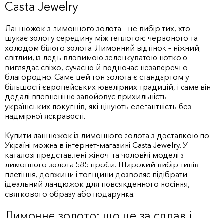
Casta Jewelry
Ланцюжок з лимонного золота – це вибір тих, хто
шукає золоту середину між теплотою червоного та
холодом білого золота. Лимонний відтінок – ніжний,
світлий, із ледь вловимою зеленкуватою ноткою –
виглядає свіжо, сучасно й водночас незаперечно
благородно. Саме цей тон золота є стандартом у
більшості європейських ювелірних традицій, і саме він
дедалі впевненіше завойовує прихильність
українських покупців, які цінують елегантність без
надмірної яскравості.
Купити ланцюжок із лимонного золота з доставкою по
Україні можна в інтернет-магазині Casta Jewelry. У
каталозі представлені жіночі та чоловічі моделі з
лимонного золота 585 проби. Широкий вибір типів
плетіння, довжини і товщини дозволяє підібрати
ідеальний ланцюжок для повсякденного носіння,
святкового образу або подарунка.
Лимонне золото: що це за сплав і