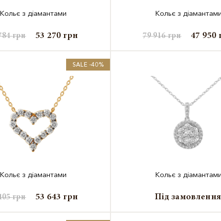
Кольє з діамантами
Кольє з діамантам
53 270
грн
47 950
784
грн
79 916
грн
SALE -40%
Кольє з діамантами
Кольє з діамантам
53 643
грн
Під замовленн
405
грн