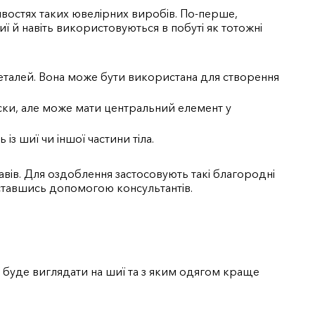
ивостях таких ювелірних виробів.
По-перше,
иї й навіть використовуються в побуті як тотожні
еталей. Вона може бути використана для створення
іски, але може мати центральний елемент у
з шиї чи іншої частини тіла.
авів. Для оздоблення застосовують такі благородні
риставшись допомогою консультантів.
а буде виглядати на шиї та з яким одягом краще