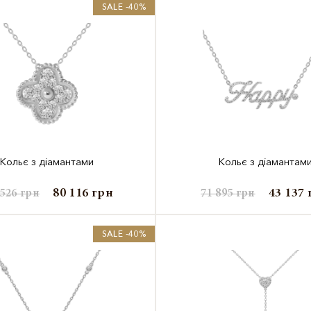
SALE -40%
Кольє з діамантами
Кольє з діамантам
80 116
грн
43 137
 526
грн
71 895
грн
SALE -40%