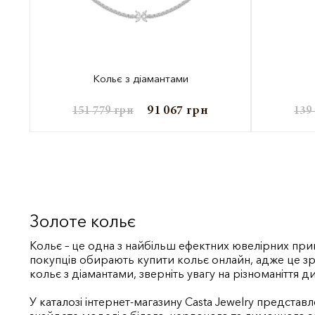
Кольє з діамантами
91 067
грн
151 779
грн
139
Золоте кольє
Кольє – це одна з найбільш ефектних ювелірних при
покупців обирають купити кольє онлайн, адже це зр
кольє з діамантами, зверніть увагу на різноманіття ди
У каталозі інтернет-магазину Casta Jewelry предста