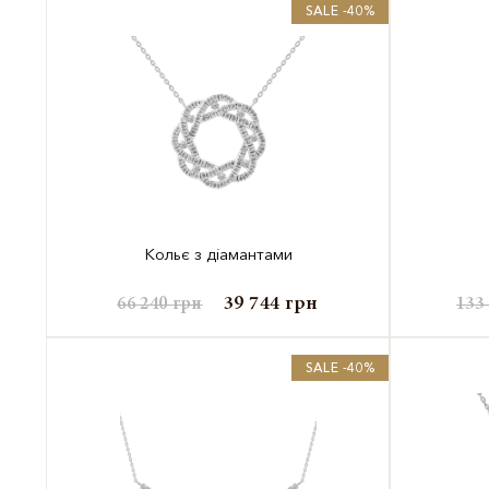
SALE -40%
Кольє з діамантами
39 744
грн
66 240
грн
133
SALE -40%