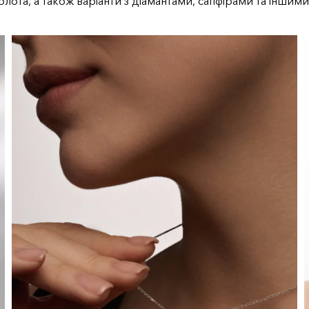
олота, а також варіанти з діамантами, сапфірами та іншими