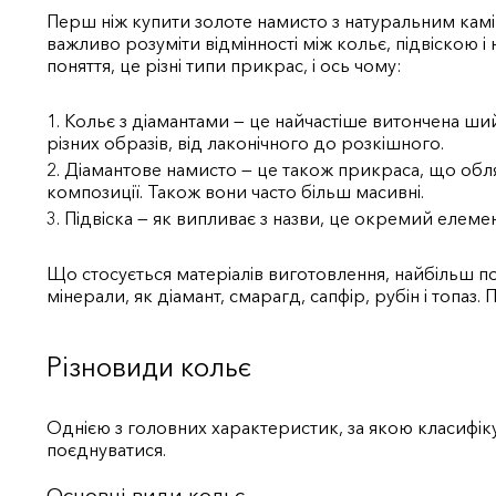
Перш ніж купити золоте намисто з натуральним камін
важливо розуміти відмінності між кольє, підвіскою і
поняття, це різні типи прикрас, і ось чому:
Кольє з діамантами
— це найчастіше витончена ший
різних образів, від лаконічного до розкішного.
Діамантове намисто
— це також прикраса, що обля
композиції. Також вони часто більш масивні.
Підвіска
— як випливає з назви, це окремий елемент
Що стосується матеріалів виготовлення, найбільш по
мінерали, як діамант, смарагд, сапфір, рубін і топ
Різновиди кольє
Однією з головних характеристик, за якою класифіку
поєднуватися.
Основні види кольє