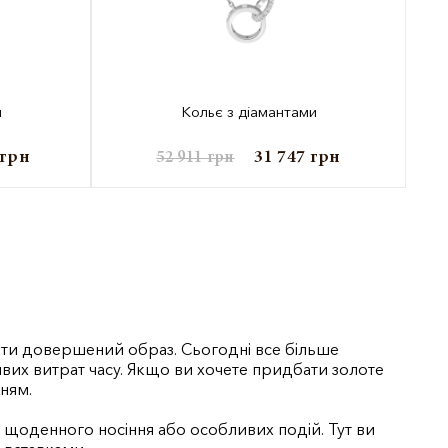
и
Кольє з діамантами
грн
31 747
грн
52 911
грн
рити довершений образ. Сьогодні все більше
вих витрат часу. Якщо ви хочете придбати золоте
нням.
я щоденного носіння або особливих подій. Тут ви