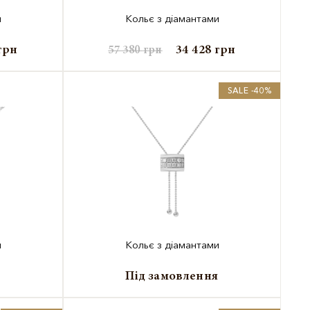
и
Кольє з діамантами
грн
34 428
грн
57 380
грн
SALE -40%
и
Кольє з діамантами
я
Під замовлення