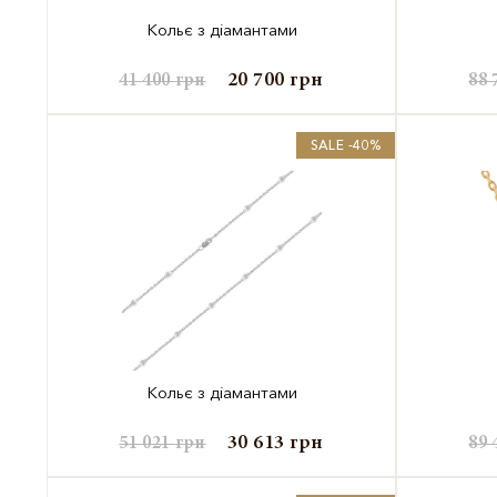
Кольє з діамантами
20 700
грн
41 400
грн
88 
SALE -40%
Кольє з діамантами
30 613
грн
51 021
грн
89 