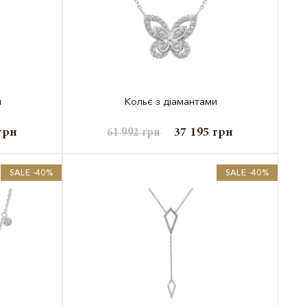
и
Кольє з діамантами
грн
37 195
грн
61 992
грн
SALE -40%
SALE -40%