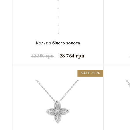
Кольє з білого золота
28 764
грн
42 300
грн
SALE -50%