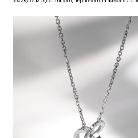
знайдете моделі з білого, червоного та лимонного з