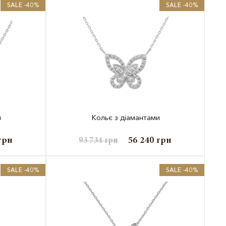
SALE -40%
SALE -40%
и
Кольє з діамантами
грн
56 240
грн
93 734
грн
SALE -40%
SALE -40%