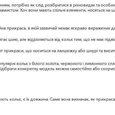
ням, потрібно як слід розібратися в різновидах та особл
 намистом. Хоч вони мають спільні елементи, носяться на ш
на прикраса, в якій зазвичай немає яскраво виражених д
гає шию, але відрізняється від кольє тим, що не має підв
 прикраси, що носиться на ланцюжку або шнурі та висить і
пулярні кольє з білого золота, червоного і лимонного спл
аз. Підібрати конкретну модель можна самостійно або ско
ють кольє, є їх довжина. Саме вона визначає, як прикрас