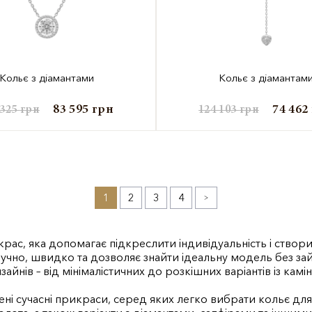
Кольє з діамантами
Кольє з діамантам
83 595
грн
74 462
 325
грн
124 103
грн
1
2
3
4
»
крас, яка допомагає підкреслити індивідуальність і ство
учно, швидко та дозволяє знайти ідеальну модель без зай
зайнів – від мінімалістичних до розкішних варіантів із камі
влені сучасні прикраси, серед яких легко вибрати кольє дл