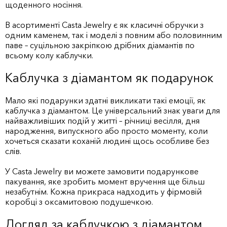
щоденного носіння.
В асортименті Casta Jewelry є як класичні обручки з
одним каменем, так і моделі з повним або половинним
паве – суцільною закріпкою дрібних діамантів по
всьому колу каблучки.
Каблучка з діамантом як подарунок
Мало які подарунки здатні викликати такі емоції, як
каблучка з діамантом. Це універсальний знак уваги для
найважливіших подій у житті – річниці весілля, дня
народження, випускного або просто моменту, коли
хочеться сказати коханій людині щось особливе без
слів.
У Casta Jewelry ви можете замовити подарункове
пакування, яке зробить момент вручення ще більш
незабутнім. Кожна прикраса надходить у фірмовій
коробці з оксамитовою подушечкою.
Догляд за каблучкою з діамантом