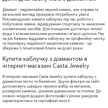
Діамант – надзвичайно міцний камінь, але оправа та
загальний вигляд прикраси потребують уваги.
Рекомендуємо знімати каблучку під час роботи з
побутовою хімією, відвідування спортзалу та нанесення
косметичних засобів. Для очищення достатньо теплої
води з м’яким мильним розчином і м’якої щіточки. Раз
на рік бажано віддавати каблучку на професійну чистку
та перевірку надійності закріплення каменю – це
збереже її початковий блиск на довгі роки.
Купити каблучку з діамантом в
інтернет-магазині Casta Jewelry
В інтернет-магазині Casta Jewelry купити каблучку з
діамантом легко та безпечно. Зручні фільтри на сайті
допоможуть швидко звузити вибір за металом,
розміром каменю, ціновим діапазоном та стилем. До
кожної моделі додано фотографії з різних ракурсів,
характеристики та сертифікат якості.