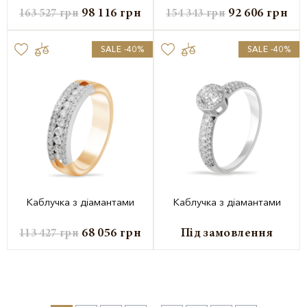
98 116
грн
92 606
грн
163 527
грн
154 343
грн
SALE -40%
SALE -40%
Каблучка з діамантами
Каблучка з діамантами
68 056
грн
Під замовлення
113 427
грн