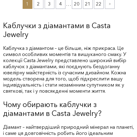
1
2
3
4
…
20
21
22
»
Каблучки з діамантами в Casta
Jewelry
Каблучка з діамантом – це більше, ніж прикраса. Це
символ особливих моментів та вишуканого смаку. У
колекції Casta Jewelry представлено широкий вибір
каблучок з діамантами, які поєднують бездоганну
ювелірну майстерність із сучасним дизайном. Кожна
модель створена для того, щоб підкреслити вашу
індивідуальність і стати незамінним супутником як у
святкові, так і у повсякденні моменти життя.
Чому обирають каблучки з
діамантами в Casta Jewelry?
Діамант – найтвердіший природний мінерал на планеті,
і саме ця довговічність робить його ідеальним