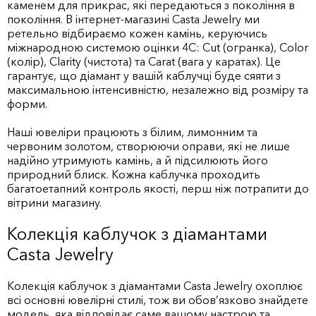
каменем для прикрас, які передаються з покоління в
покоління. В інтернет-магазині Casta Jewelry ми
ретельно відбираємо кожен камінь, керуючись
міжнародною системою оцінки 4C: Cut (огранка), Color
(колір), Clarity (чистота) та Carat (вага у каратах). Це
гарантує, що діамант у вашій каблучці буде сяяти з
максимальною інтенсивністю, незалежно від розміру та
форми.
Наші ювеліри працюють з білим, лимонним та
червоним золотом, створюючи оправи, які не лише
надійно утримують камінь, а й підсилюють його
природний блиск. Кожна каблучка проходить
багатоетапний контроль якості, перш ніж потрапити до
вітрини магазину.
Колекція каблучок з діамантами
Casta Jewelry
Колекція каблучок з діамантами Casta Jewelry охоплює
всі основні ювелірні стилі, тож ви обов’язково знайдете
модель, яка відповідає саме вашому настрою та