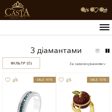
0
0
0
З діамантами
ФІЛЬТР (
0
)
За замовчуванням
SALE -40%
SALE -50%