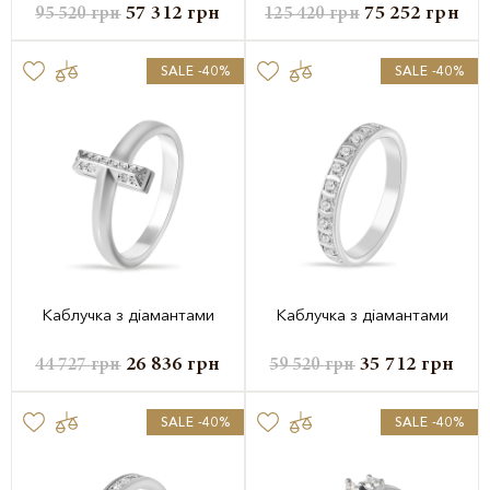
57 312
грн
75 252
грн
95 520
грн
125 420
грн
SALE -40%
SALE -40%
Каблучка з діамантами
Каблучка з діамантами
26 836
грн
35 712
грн
44 727
грн
59 520
грн
SALE -40%
SALE -40%