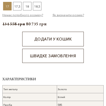
17
17,5
18
18,5
Немає потрібного розміру?
Як визначити розмір?
134 558
грн
80 735
грн
ДОДАТИ У КОШИК
ШВИДКЕ ЗАМОВЛЕННЯ
Alternative:
ХАРАКТЕРИСТИКИ
Тип металу
Золото
Колір
Білий
Проба
585