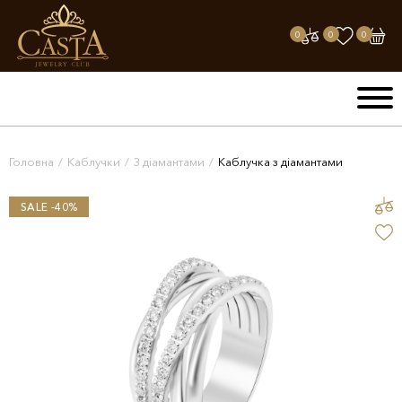
0
0
0
Головна
/
Каблучки
/
З діамантами
/
Каблучка з діамантами
SALE -40%