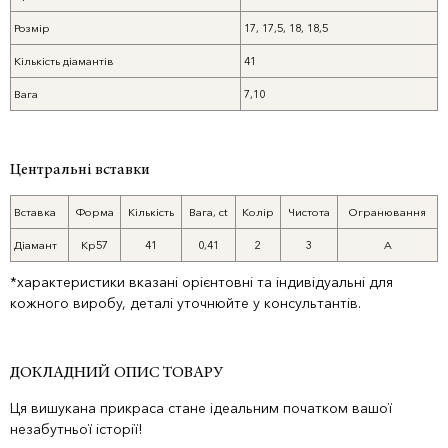
Розмір
17, 17,5, 18, 18,5
Кількість діамантів
41
Вага
7,10
Центральні вставки
Вставка
Форма
Кількість
Вага, ct
Колір
Чистота
Огранювання
Діамант
Кр57
41
0,41
2
3
А
*характеристики вказані орієнтовні та індивідуальні для
кожного виробу, деталі уточнюйте у консультантів.
ДОКЛАДНИЙ ОПИС ТОВАРУ
Ця вишукана прикраса стане ідеальним початком вашої
незабутньої історії!