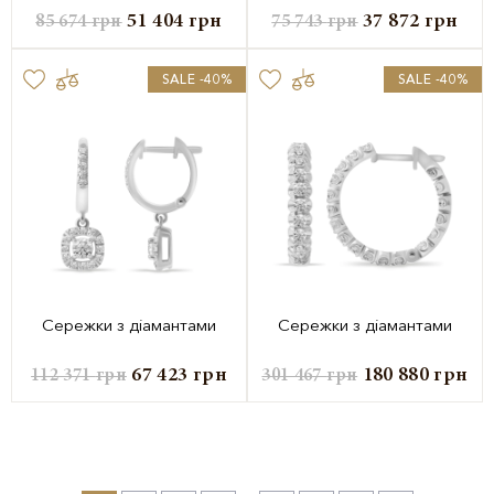
51 404
грн
37 872
грн
85 674
грн
75 743
грн
SALE -40%
SALE -40%
Сережки з діамантами
Сережки з діамантами
67 423
грн
180 880
грн
112 371
грн
301 467
грн