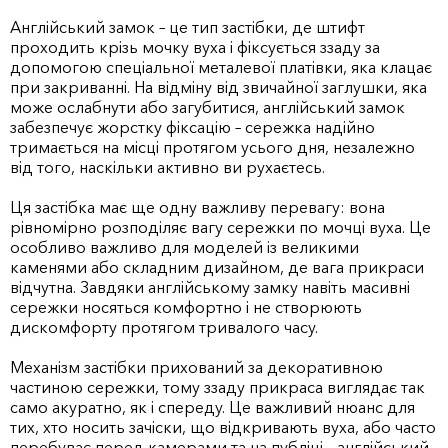
Англійський замок – це тип застібки, де штифт
проходить крізь мочку вуха і фіксується ззаду за
допомогою спеціальної металевої платівки, яка клацає
при закриванні. На відміну від звичайної заглушки, яка
може ослабнути або загубитися, англійський замок
забезпечує жорстку фіксацію – сережка надійно
тримається на місці протягом усього дня, незалежно
від того, наскільки активно ви рухаєтесь.
Ця застібка має ще одну важливу перевагу: вона
рівномірно розподіляє вагу сережки по мочці вуха. Це
особливо важливо для моделей із великими
каменями або складним дизайном, де вага прикраси
відчутна. Завдяки англійському замку навіть масивні
сережки носяться комфортно і не створюють
дискомфорту протягом тривалого часу.
Механізм застібки прихований за декоративною
частиною сережки, тому ззаду прикраса виглядає так
само акуратно, як і спереду. Це важливий нюанс для
тих, хто носить зачіски, що відкривають вуха, або часто
перебуває перед камерами та на публіці – англійський