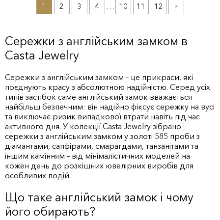
1
2
3
4
…
10
11
12
»
Сережки з англійським замком в
Casta Jewelry
Сережки з англійським замком – це прикраси, які
поєднують красу з абсолютною надійністю. Серед усіх
типів застібок саме англійський замок вважається
найбільш безпечним: він надійно фіксує сережку на вусі
та виключає ризик випадкової втрати навіть під час
активного дня. У колекції Casta Jewelry зібрано
сережки з англійським замком у золоті 585 проби з
діамантами, сапфірами, смарагдами, танзанітами та
іншим камінням – від мінімалістичних моделей на
кожен день до розкішних ювелірних виробів для
особливих подій.
Що таке англійський замок і чому
його обирають?