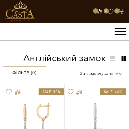
0
0
0
Англійський замок
ФІЛЬТР (
0
)
За замовчуванням
SALE -50%
SALE -40%