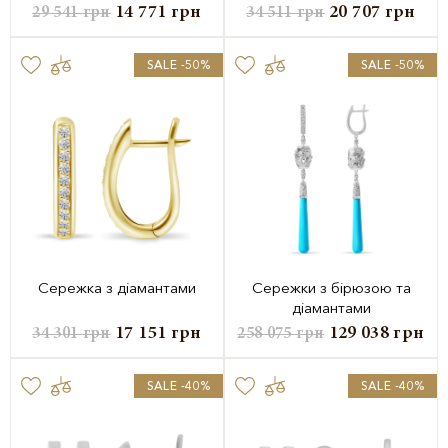
14 771
грн
20 707
грн
29 541
грн
34 511
грн
SALE -50%
SALE -50%
Сережка з діамантами
Сережки з бірюзою та
діамантами
17 151
грн
129 038
грн
34 301
грн
258 075
грн
SALE -40%
SALE -40%