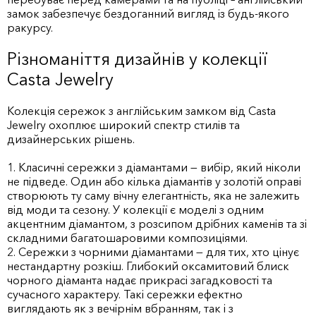
замок забезпечує бездоганний вигляд із будь-якого
ракурсу.
Різноманіття дизайнів у колекції
Casta Jewelry
Колекція сережок з англійським замком від Casta
Jewelry охоплює широкий спектр стилів та
дизайнерських рішень.
1. Класичні сережки з діамантами — вибір, який ніколи
не підведе. Один або кілька діамантів у золотій оправі
створюють ту саму вічну елегантність, яка не залежить
від моди та сезону. У колекції є моделі з одним
акцентним діамантом, з розсипом дрібних каменів та зі
складними багатошаровими композиціями.
2. Сережки з чорними діамантами — для тих, хто цінує
нестандартну розкіш. Глибокий оксамитовий блиск
чорного діаманта надає прикрасі загадковості та
сучасного характеру. Такі сережки ефектно
виглядають як з вечірнім вбранням, так і з