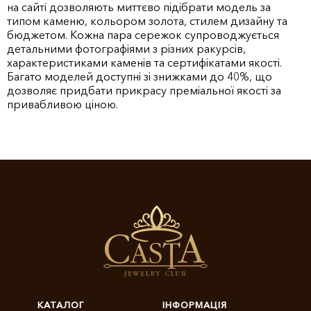
на сайті дозволяють миттєво підібрати модель за
типом каменю, кольором золота, стилем дизайну та
бюджетом. Кожна пара сережок супроводжується
детальними фотографіями з різних ракурсів,
характеристиками каменів та сертифікатами якості.
Багато моделей доступні зі знижками до 40%, що
дозволяє придбати прикрасу преміальної якості за
привабливою ціною.
КАТАЛОГ
ІНФОРМАЦІЯ