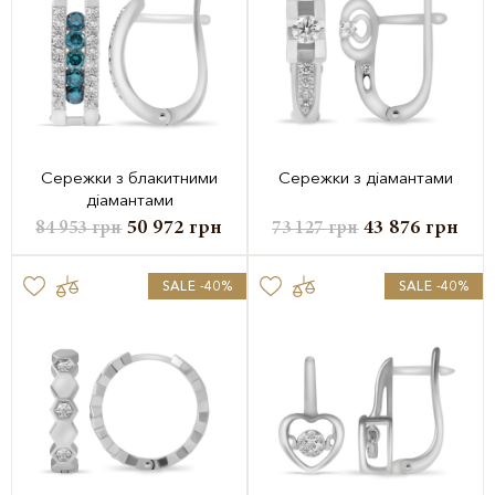
Сережки з блакитними
Сережки з діамантами
діамантами
50 972
грн
43 876
грн
84 953
грн
73 127
грн
SALE -40%
SALE -40%