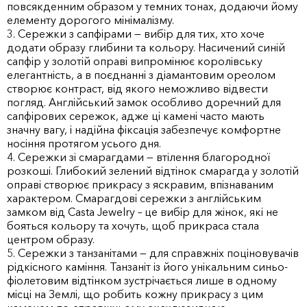
повсякденним образом у темних тонах, додаючи йому
елементу дорогого мінімалізму.
3. Сережки з сапфірами — вибір для тих, хто хоче
додати образу глибини та кольору. Насичений синій
сапфір у золотій оправі випромінює королівську
елегантність, а в поєднанні з діамантовим ореолом
створює контраст, від якого неможливо відвести
погляд. Англійський замок особливо доречний для
сапфірових сережок, адже ці камені часто мають
значну вагу, і надійна фіксація забезпечує комфортне
носіння протягом усього дня.
4. Сережки зі смарагдами — втілення благородної
розкоші. Глибокий зелений відтінок смарагда у золотій
оправі створює прикрасу з яскравим, впізнаваним
характером. Смарагдові сережки з англійським
замком від Casta Jewelry – це вибір для жінок, які не
бояться кольору та хочуть, щоб прикраса стала
центром образу.
5. Сережки з танзанітами — для справжніх поціновувачів
рідкісного каміння. Танзаніт із його унікальним синьо-
фіолетовим відтінком зустрічається лише в одному
місці на Землі, що робить кожну прикрасу з цим