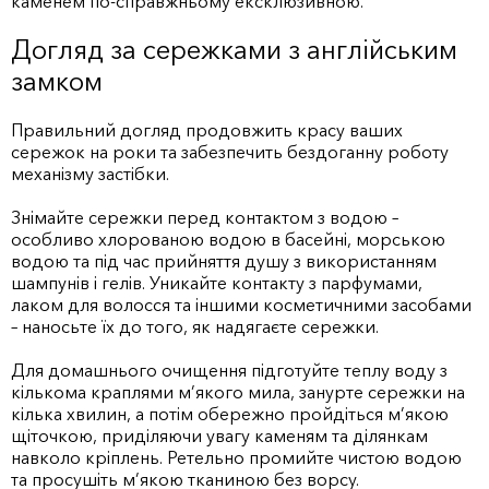
каменем по-справжньому ексклюзивною.
Догляд за сережками з англійським
замком
Правильний догляд продовжить красу ваших
сережок на роки та забезпечить бездоганну роботу
механізму застібки.
Знімайте сережки перед контактом з водою –
особливо хлорованою водою в басейні, морською
водою та під час прийняття душу з використанням
шампунів і гелів. Уникайте контакту з парфумами,
лаком для волосся та іншими косметичними засобами
– наносьте їх до того, як надягаєте сережки.
Для домашнього очищення підготуйте теплу воду з
кількома краплями м’якого мила, занурте сережки на
кілька хвилин, а потім обережно пройдіться м’якою
щіточкою, приділяючи увагу каменям та ділянкам
навколо кріплень. Ретельно промийте чистою водою
та просушіть м’якою тканиною без ворсу.