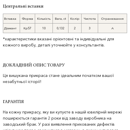
Центральні вставки
Вставка
Форма
Кількість
Вага, ct
Колір
Чистота
Огранювання
Діамант
Кр57
10
0,132
2
3
A
*характеристики вказані орієнтовні та індивідуальні для
кожного виробу, деталі уточнюйте у консультантів.
ДОКЛАДНИЙ ОПИС ТОВАРУ
Ця вишукана прикраса стане ідеальним початком вашої
незабутньої історії!
ГАРАНТІЯ
На кожну прикрасу, яку ви купуєте в нашій ювелірній мережі
поширюється гарантія 2 роки від заводу виробника на
заводський брак. У разі виявлення прихованих дефектів