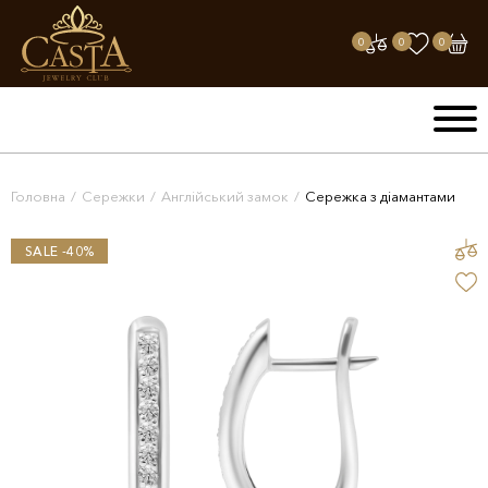
0
0
0
Головна
/
Сережки
/
Англійський замок
/
Сережка з діамантами
SALE -40%