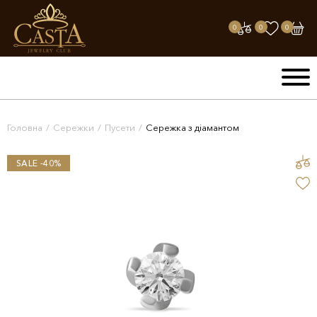
0
0
0
Головна
/
Сережки
/
Пусети
/
Сережка з діамантом
SALE -40%