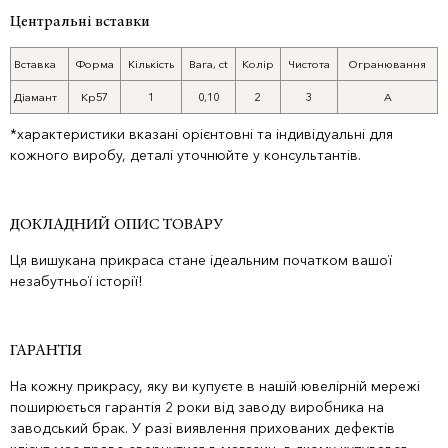
Центральні вставки
Вставка
Форма
Кількість
Вага, ct
Колір
Чистота
Огранювання
Діамант
Кр57
1
0,10
2
3
А
*характеристики вказані орієнтовні та індивідуальні для
кожного виробу, деталі уточнюйте у консультантів.
ДОКЛАДНИЙ ОПИС ТОВАРУ
Ця вишукана прикраса стане ідеальним початком вашої
незабутньої історії!
ГАРАНТІЯ
На кожну прикрасу, яку ви купуєте в нашій ювелірній мережі
поширюється гарантія 2 роки від заводу виробника на
заводський брак. У разі виявлення прихованих дефектів