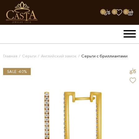
0
0
0
Главная
/
Серьги
/
Английский замок
/
Серьги с бриллиантами
SALE -40%