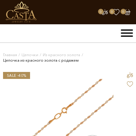
0
0
0
Главная
/
Цепочки
/
Из красного золота
/
Цепочка из красного золота с родажем
SALE -40%