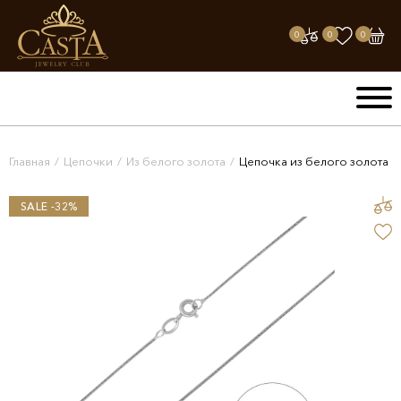
0
0
0
Главная
/
Цепочки
/
Из белого золота
/
Цепочка из белого золота
SALE -32%