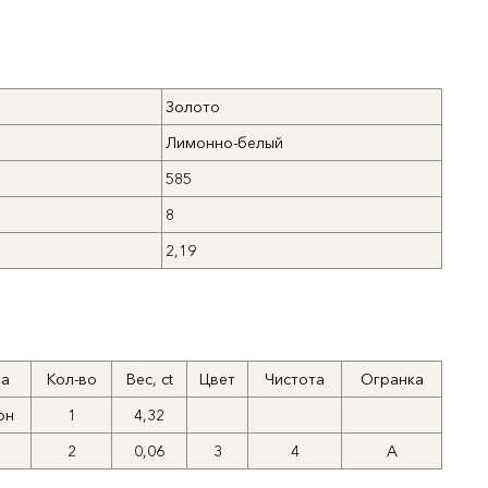
Золото
Лимонно-белый
585
8
2,19
а
Кол-во
Вес, ct
Цвет
Чистота
Огранка
он
1
4,32
7
2
0,06
3
4
А