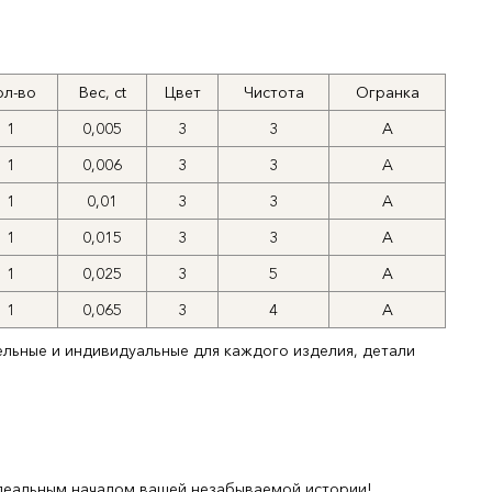
ол-во
Вес, ct
Цвет
Чистота
Огранка
1
0,005
3
3
А
1
0,006
3
3
A
1
0,01
3
3
A
1
0,015
3
3
А
1
0,025
3
5
А
1
0,065
3
4
А
ельные и индивидуальные для каждого изделия, детали
деальным началом вашей незабываемой истории!