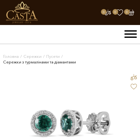
0
0
0
Головна
/
Сережки
/
Пусети
/
Сережки з турмалінами та діамантами