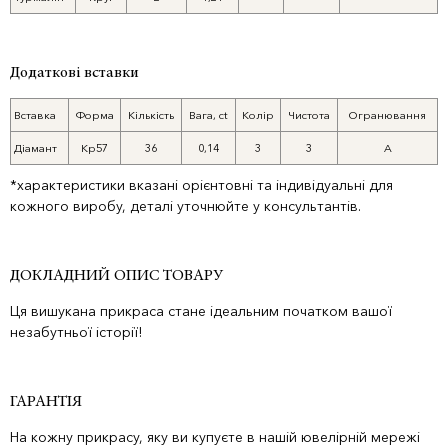
Додаткові вставки
Вставка
Форма
Кількість
Вага, ct
Колір
Чистота
Огранювання
Діамант
Кр57
36
0,14
3
3
А
*характеристики вказані орієнтовні та індивідуальні для
кожного виробу, деталі уточнюйте у консультантів.
ДОКЛАДНИЙ ОПИС ТОВАРУ
Ця вишукана прикраса стане ідеальним початком вашої
незабутньої історії!
ГАРАНТІЯ
На кожну прикрасу, яку ви купуєте в нашій ювелірній мережі