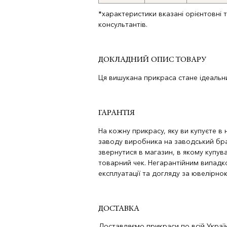
*характеристики вказані орієнтовні 
консультантів.
ДОКЛАДНИЙ ОПИС ТОВАРУ
Ця вишукана прикраса стане ідеальни
ГАРАНТІЯ
На кожну прикрасу, яку ви купуєте в
заводу виробника на заводський бра
звернутися в магазин, в якому купува
товарний чек. Негарантійним випад
експлуатації та догляду за ювелірн
ДОСТАВКА
Доставляємо прикраси по всій Україн