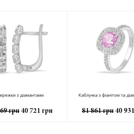
ережки з діамантами
Каблучка з фіанітом та ді
869
грн
40 721
грн
81 861
грн
40 93