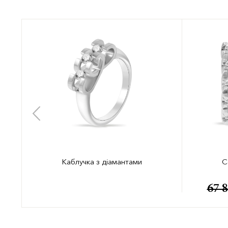
и
Каблучка з діамантами
С
н
67 