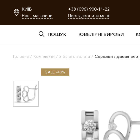
КИЇВ
+38 (096) 900-11-22
Наші магазини
Передзвонити мені
ПОШУК
ЮВЕЛІРНІ ВИРОБИ
К
Головна
/
Комплекти
/
З білого золота
/
Сережки з діамантами
SALE -40%