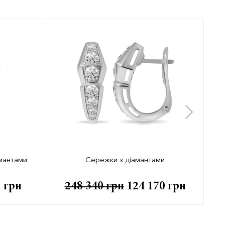
амантами
Сережки з діамантами
1
грн
248 340
грн
124 170
грн