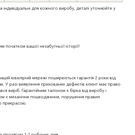
та індивідуальні для кожного виробу, деталі уточнюйте у
м початком вашої незабутньої історії!
 нашій ювелірній мережі поширюється гарантія 2 роки від
к. У разі виявлення прихованих дефектів клієнт має право
вся виріб. Гарантійним талоном є бірка від виробу і
ком є механічне пошкодження, порушення правил
ою прикрасою.
і протягом 1-2 робочих днів.