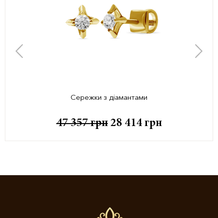
Сережки з діамантами
47 357
грн
28 414
грн