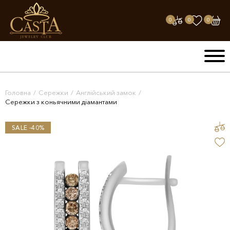
0
0
0
Головна
/
Сережки
/
Англійський замок
/
Сережки з коньячними діамантами
SALE -40%