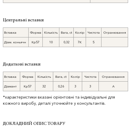
Центральні вставки
Вставка
Форма
Кількість
Вага, ct
Колір
Чистота
Огранювання
Діам. коньячн
Кр57
10
0,32
7К
5
Додаткові вставки
Вставка
Форма
Кількість
Вага, ct
Колір
Чистота
Огранювання
Діамант
Кр57
32
0,26
3
3
А
*характеристики вказані орієнтовні та індивідуальні для
кожного виробу, деталі уточнюйте у консультантів.
ДОКЛАДНИЙ ОПИС ТОВАРУ