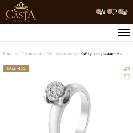
0
0
0
Головна
/
Комплекти
/
З білого золота
/
Каблучка з діамантами
SALE -40%