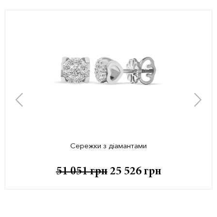
Сережки з діамантами
51 051
грн
25 526
грн