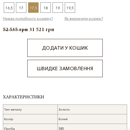
16,5
17
17,5
18
19
19,5
Немає потрібного розміру?
Як визначити розмір?
52 535
грн
31 521
грн
ДОДАТИ У КОШИК
ШВИДКЕ ЗАМОВЛЕННЯ
Alternative:
ХАРАКТЕРИСТИКИ
Тип металу
Золото
Колір
Білий
Проба
585