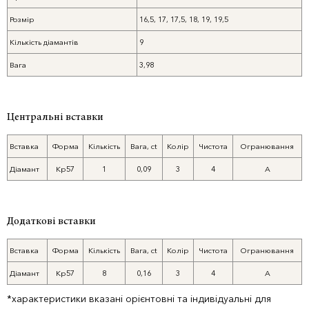
Розмір
16,5, 17, 17,5, 18, 19, 19,5
Кількість діамантів
9
Вага
3,98
Центральні вставки
Вставка
Форма
Кількість
Вага, ct
Колір
Чистота
Огранювання
Діамант
Кр57
1
0,09
3
4
А
Додаткові вставки
Вставка
Форма
Кількість
Вага, ct
Колір
Чистота
Огранювання
Діамант
Кр57
8
0,16
3
4
А
*характеристики вказані орієнтовні та індивідуальні для