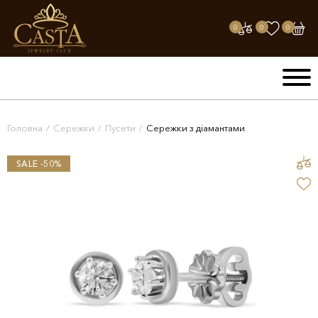
0
0
0
Головна
/
Сережки
/
Пусети
/
Сережки з діамантами
SALE -50%