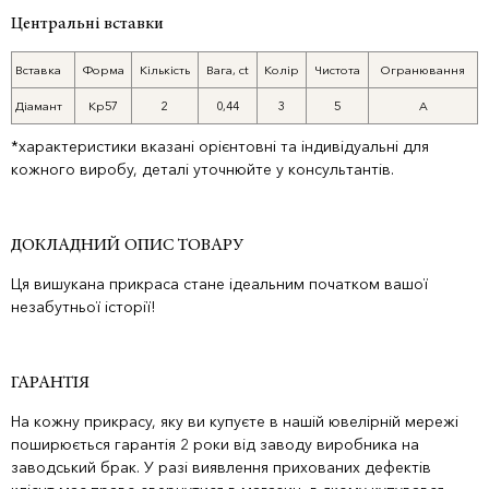
Центральні вставки
Вставка
Форма
Кількість
Вага, ct
Колір
Чистота
Огранювання
Діамант
Кр57
2
0,44
3
5
А
*характеристики вказані орієнтовні та індивідуальні для
кожного виробу, деталі уточнюйте у консультантів.
ДОКЛАДНИЙ ОПИС ТОВАРУ
Ця вишукана прикраса стане ідеальним початком вашої
незабутньої історії!
ГАРАНТІЯ
На кожну прикрасу, яку ви купуєте в нашій ювелірній мережі
поширюється гарантія 2 роки від заводу виробника на
заводський брак. У разі виявлення прихованих дефектів