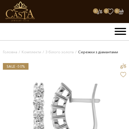
0
0
0
Головна
/
Комплекти
/
З білого золота
/
Сережки з діамантами
SALE -50%