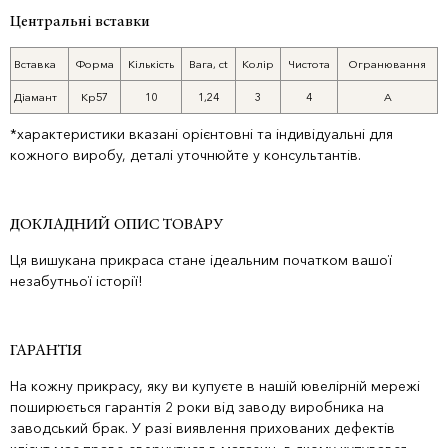
Центральні вставки
Вставка
Форма
Кількість
Вага, ct
Колір
Чистота
Огранювання
Діамант
Кр57
10
1,24
3
4
А
*характеристики вказані орієнтовні та індивідуальні для
кожного виробу, деталі уточнюйте у консультантів.
ДОКЛАДНИЙ ОПИС ТОВАРУ
Ця вишукана прикраса стане ідеальним початком вашої
незабутньої історії!
ГАРАНТІЯ
На кожну прикрасу, яку ви купуєте в нашій ювелірній мережі
поширюється гарантія 2 роки від заводу виробника на
заводський брак. У разі виявлення прихованих дефектів