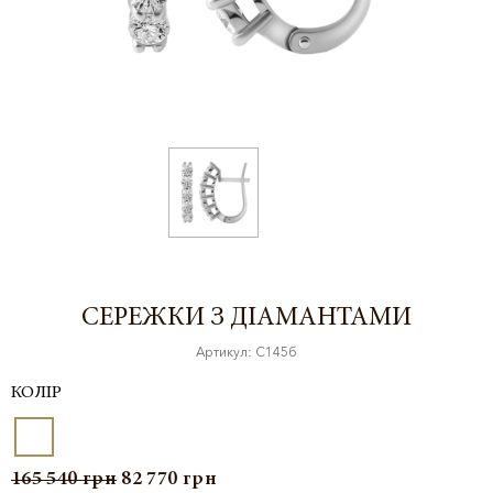
СЕРЕЖКИ З ДІАМАНТАМИ
Артикул: С145б
КОЛІР
165 540
грн
82 770
грн