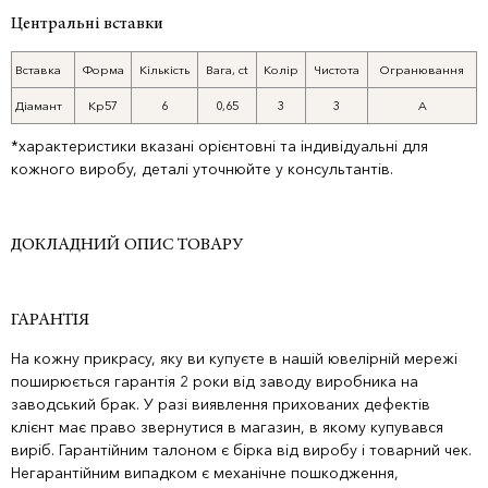
Центральні вставки
Вставка
Форма
Кількість
Вага, ct
Колір
Чистота
Огранювання
Діамант
Кр57
6
0,65
3
3
А
*характеристики вказані орієнтовні та індивідуальні для
кожного виробу, деталі уточнюйте у консультантів.
ДОКЛАДНИЙ ОПИС ТОВАРУ
ГАРАНТІЯ
На кожну прикрасу, яку ви купуєте в нашій ювелірній мережі
поширюється гарантія 2 роки від заводу виробника на
заводський брак. У разі виявлення прихованих дефектів
клієнт має право звернутися в магазин, в якому купувався
виріб. Гарантійним талоном є бірка від виробу і товарний чек.
Негарантійним випадком є механічне пошкодження,