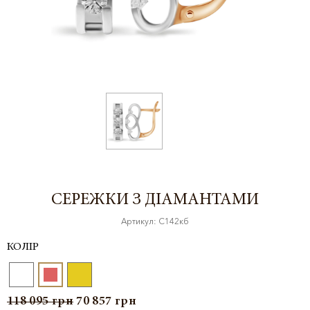
СЕРЕЖКИ З ДІАМАНТАМИ
Артикул: С142кб
КОЛІР
118 095
грн
70 857
грн