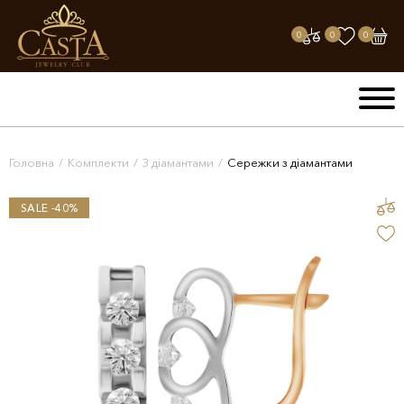
0
0
0
Головна
/
Комплекти
/
З діамантами
/
Сережки з діамантами
SALE -40%