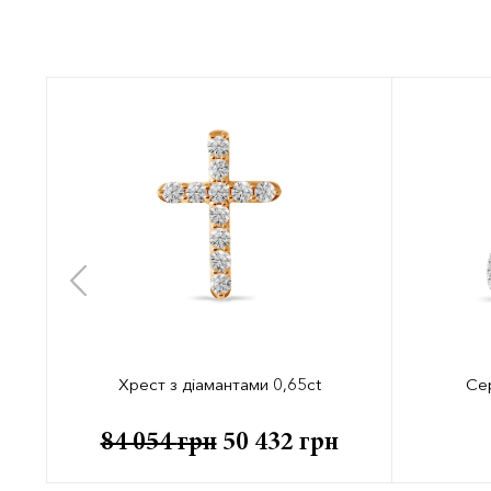
Хрест з діамантами 0,65ct
Сер
84 054
грн
50 432
грн