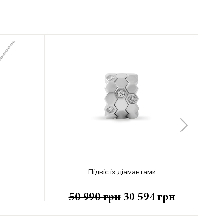
и
Підвіс із діамантами
50 990
грн
30 594
грн