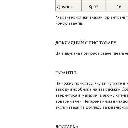
Діамант
Кр57
16
*характеристики вказані орієнтовні 
консультантів.
ДОКЛАДНИЙ ОПИС ТОВАРУ
Ця вишукана прикраса стане ідеальни
ГАРАНТІЯ
На кожну прикрасу, яку ви купуєте в
заводу виробника на заводський бра
звернутися в магазин, в якому купува
товарний чек. Негарантійним випад
експлуатації та догляду за ювелірн
ДОСТАВКА