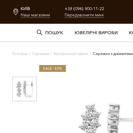
КИЇВ
+38 (096) 900-11-22
Наші магазини
Передзвонити мені
ПОШУК
ЮВЕЛІРНІ ВИРОБИ
К
Головна
/
Сережки
/
Англійський замок
/
Сережки з діамантам
SALE -40%