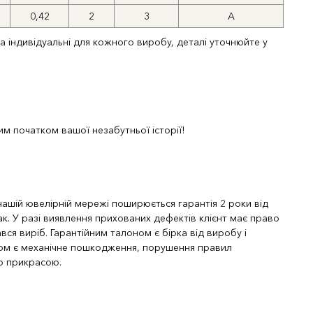
0,42
2
3
A
та індивідуальні для кожного виробу, деталі уточнюйте у
м початком вашої незабутньої історії!
 нашій ювелірній мережі поширюється гарантія 2 роки від
к. У разі виявлення прихованих дефектів клієнт має право
вся виріб. Гарантійним талоном є бірка від виробу і
ком є механічне пошкодження, порушення правил
ою прикрасою.