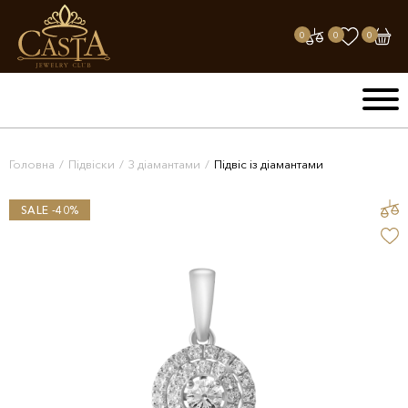
0
0
0
Головна
/
Підвіски
/
З діамантами
/
Підвіс із діамантами
SALE -40%