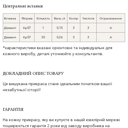
Центральні вставки
Вставка
Форма
Кількість
Вага, ct
Колір
Чистота
Огранювання
Діамант
Кр57
1
0,15
3
3
А
Діамант
Кр57
30
0,26
3
3
А
*характеристики вказані орієнтовні та індивідуальні для
кожного виробу, деталі уточнюйте у консультантів.
ДОКЛАДНИЙ ОПИС ТОВАРУ
Ця вишукана прикраса стане ідеальним початком вашої
незабутньої історії!
ГАРАНТІЯ
На кожну прикрасу, яку ви купуєте в нашій ювелірній мережі
поширюється гарантія 2 роки від заводу виробника на