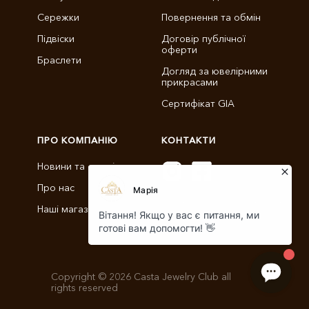
Сережки
Повернення та обмін
Підвіски
Договір публічної
оферти
Браслети
Догляд за ювелірними
прикрасами
Сертифікат GIA
ПРО КОМПАНІЮ
КОНТАКТИ
Новини та статті
Про нас
info@castajewelry.com
Наші магазини
+38 (096) 900-11-22
Copyright © 2026 Casta Jewelry Club all
rights reserved