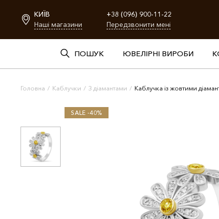
КИЇВ
+38 (096) 900-11-22
Наші магазини
Передзвонити мені
ПОШУК
ЮВЕЛІРНІ ВИРОБИ
К
Головна
/
Каблучки
/
З діамантами
/
Каблучка із жовтими діама
SALE -40%