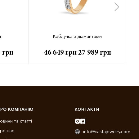
м
Каблучка з діамантами
5
грн
46 649
грн
27 989
грн
ПРО КОМПАНІЮ
КОНТАКТИ
овини та статті
ро нас
info@castajewelry.com