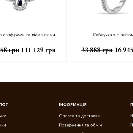
із сапфірами та діамантами
Каблучка з фіаніто
258
грн
111 129
грн
33 888
грн
16 94
ЛОГ
ІНФОРМАЦІЯ
чки
Оплата та доставка
Н
жки
Повернення та обмін
П