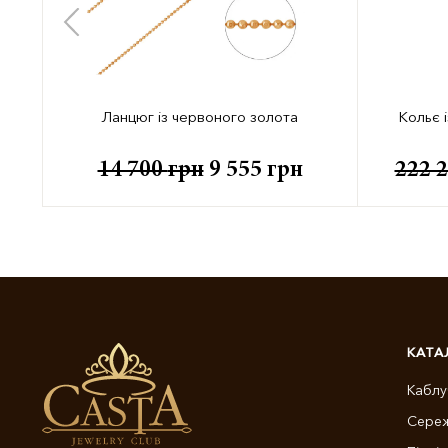
Ланцюг із червоного золота
Кольє 
14 700
грн
9 555
грн
222 
КАТА
Каблу
Сере