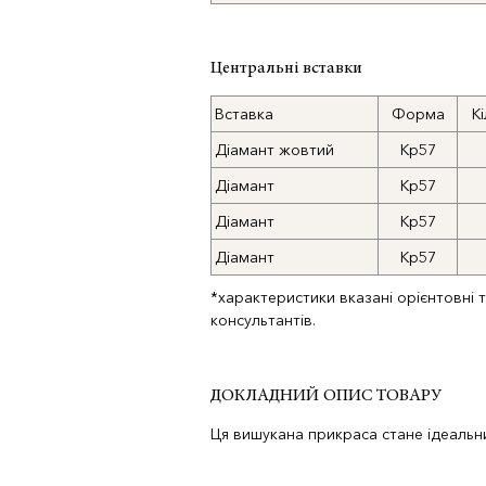
Центральні вставки
Вставка
Форма
Кі
Діамант жовтий
Кр57
Діамант
Кр57
Діамант
Кр57
Діамант
Кр57
*характеристики вказані орієнтовні 
консультантів.
ДОКЛАДНИЙ ОПИС ТОВАРУ
Ця вишукана прикраса стане ідеальни