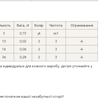
лькість
Вага, ct
Колір
Чистота
Огранювання
3
0,15
yt
vs1
10
0,02
2
3
A
16
0,06
2
3
A
36
0,28
2
3
A
та індивідуальні для кожного виробу, деталі уточнюйте у
м початком вашої незабутньої історії!