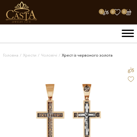
0
0
0
Головна
/
Хрести
/
Чоловічі
/
Хрест із червоного золота