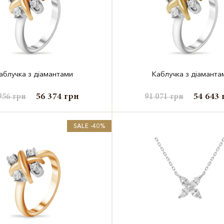
аблучка з діамантами
Каблучка з діаманта
56 374
грн
54 643
956
грн
91 071
грн
SALE -40%