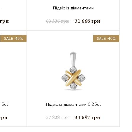
и
Підвіс із діамантами
грн
31 668
грн
63 336
грн
SALE -40%
SALE -40%
15ct
Підвіс із діамантами 0,25ct
грн
34 697
грн
57 828
грн