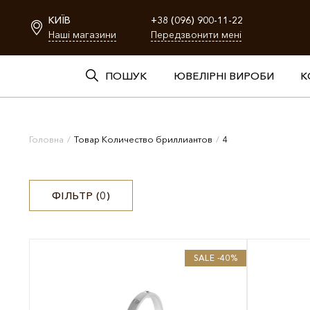
КИЇВ
+38 (096) 900-11-22
Наші магазини
Передзвонити мені
ПОШУК
ЮВЕЛІРНІ ВИРОБИ
К
Головна
/
Товар Количество бриллиантов
/
4
ФІЛЬТР (
0
)
SALE -40%