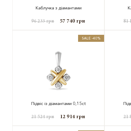
Каблучка з діамантами
К
57 740
грн
96 233
грн
81 
SALE -40%
Підвіс із діамантами 0,15ct
Під
12 914
грн
21 524
грн
21 