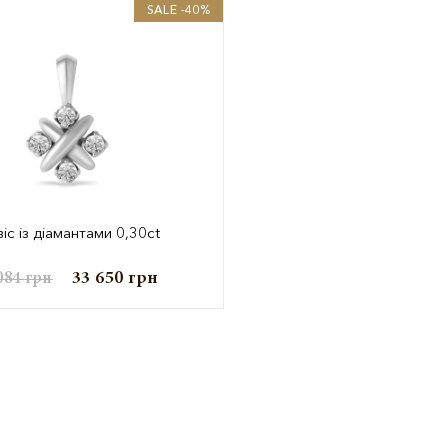
SALE -40%
віс із діамантами 0,30ct
33 650
грн
084
грн