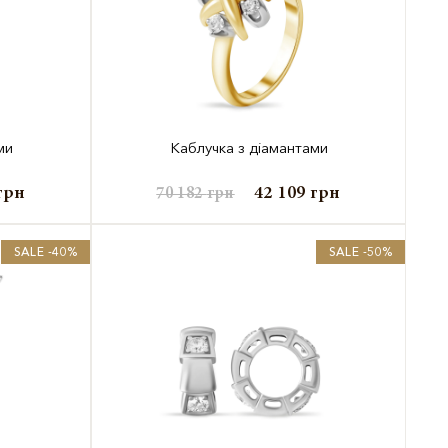
ми
Каблучка з діамантами
грн
42 109
грн
70 182
грн
SALE -40%
SALE -50%