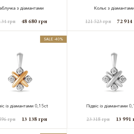
аблучка з діамантами
Кольє з діамантам
48 680
грн
72 914
134
грн
121 523
грн
SALE -40%
віс із діамантами 0,15ct
Підвіс із діамантами 0,
13 138
грн
13 991
896
грн
23 318
грн