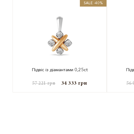
SALE -40%
Підвіс із діамантами 0,25ct
Під
34 333
грн
57 221
грн
56 