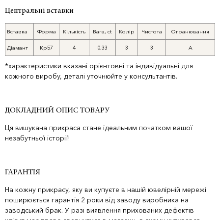
Центральні вставки
Вставка
Форма
Кількість
Вага, ct
Колір
Чистота
Огранювання
Діамант
Кр57
4
0,33
3
3
А
*характеристики вказані орієнтовні та індивідуальні для
кожного виробу, деталі уточнюйте у консультантів.
ДОКЛАДНИЙ ОПИС ТОВАРУ
Ця вишукана прикраса стане ідеальним початком вашої
незабутньої історії!
ГАРАНТІЯ
На кожну прикрасу, яку ви купуєте в нашій ювелірній мережі
поширюється гарантія 2 роки від заводу виробника на
заводський брак. У разі виявлення прихованих дефектів