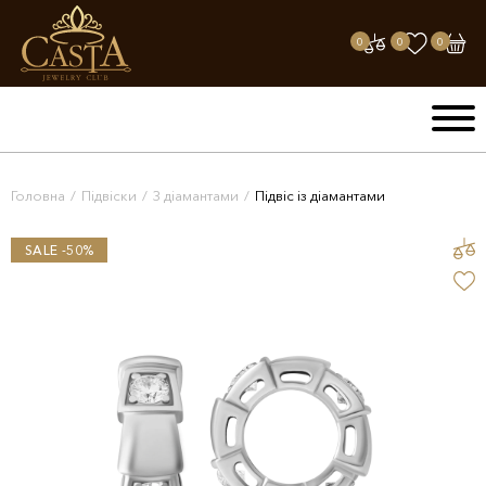
0
0
0
Головна
/
Підвіски
/
З діамантами
/
Підвіс із діамантами
SALE -50%