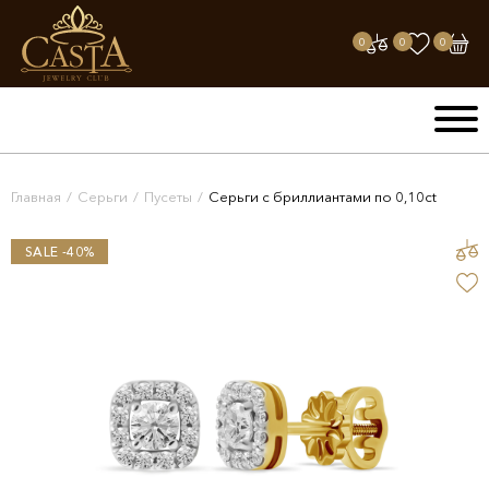
0
0
0
Главная
/
Серьги
/
Пусеты
/
Серьги с бриллиантами по 0,10ct
SALE -40%