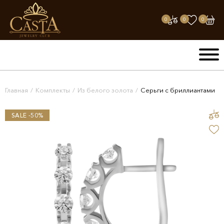
0
0
0
Главная
/
Комплекты
/
Из белого золота
/
Серьги с бриллиантами
SALE -50%