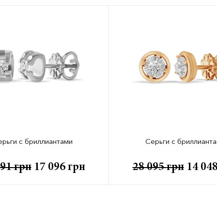
ерьги с бриллиантами
Серьги с бриллиант
191
грн
17 096
грн
28 095
грн
14 04