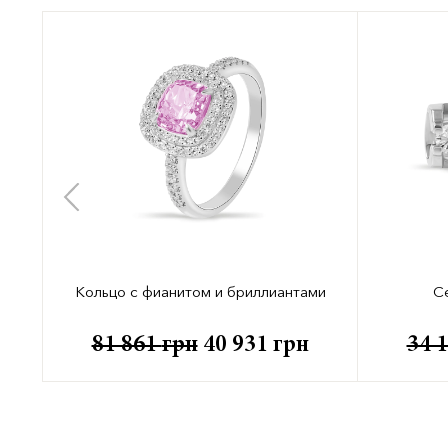
Кольцо с фианитом и бриллиантами
С
81 861
грн
40 931
грн
34 