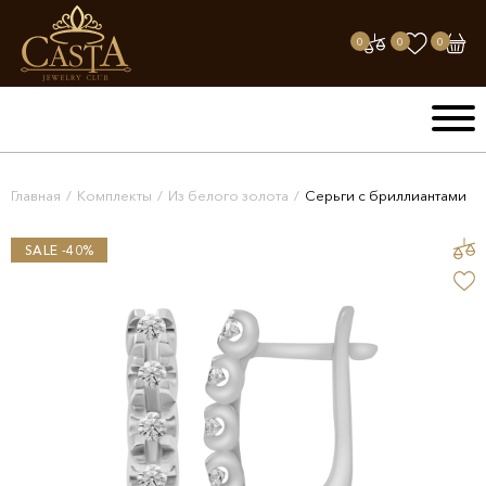
0
0
0
Главная
/
Комплекты
/
Из белого золота
/
Серьги с бриллиантами
SALE -40%