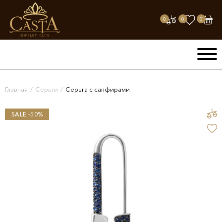
0
0
0
Главная
/
Серьги
/
Серьга с сапфирами
SALE -50%