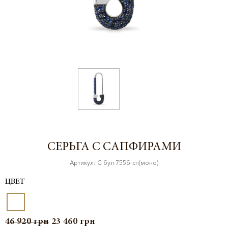
СЕРЬГА С САПФИРАМИ
Артикул: С бул 755б-сп(моно)
ЦВЕТ
46 920
грн
23 460
грн