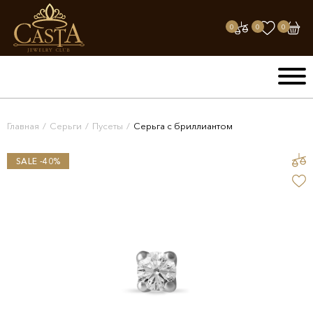
0
0
0
Главная
/
Серьги
/
Пусеты
/
Серьга с бриллиантом
SALE -40%