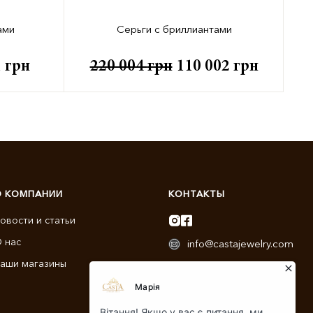
ами
Серьги с бриллиантами
1
грн
220 004
грн
110 002
грн
О КОМПАНИИ
КОНТАКТЫ
овости и статьи
 нас
info@castajewelry.com
аши магазины
+38 (096) 900-11-22