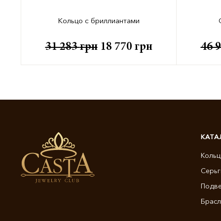
Кольцо с бриллиантами
31 283
грн
18 770
грн
46 
КАТА
Кольц
Серьг
Подве
Брасл