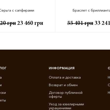
Серьга с сапфирами
Браслет с бриллиант
920
грн
23 460
грн
55 401
грн
33 24
ЛОГ
ИНФОРМАЦИЯ
а
Оплата и доставка
Н
и
Возврат и обмен
О
ски
Договор публичной
Н
оферты
еты
Уход за ювелирными
украшениями