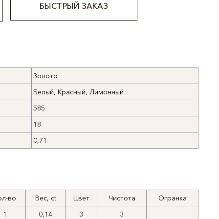
БЫСТРЫЙ ЗАКАЗ
Золото
Белый, Красный, Лимонный
585
18
0,71
ол-во
Вес, ct
Цвет
Чистота
Огранка
1
0,14
3
3