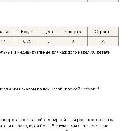
ол-во
Вес, ct
Цвет
Чистота
Огранка
17
0,05
3
3
А
ельные и индивидуальные для каждого изделия, детали
деальным началом вашей незабываемой истории!
риобретаете в нашей ювелирной сети распространяется
ителя на заводской брак. В случае выявления скрытых