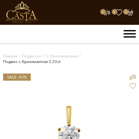
0
0
0
Главная
/
Подвески
/
С бриллиантами
/
Подвес с бриллиантом 0,30ct
SALE -40%