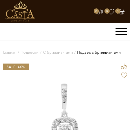
0
0
0
Главная
/
Подвески
/
С бриллиантами
/
Подвес с бриллиантами
SALE -40%