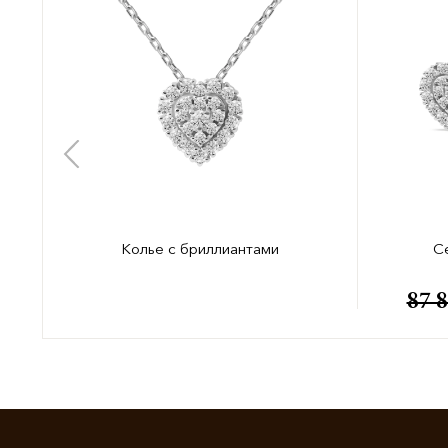
Колье с бриллиантами
С
87 