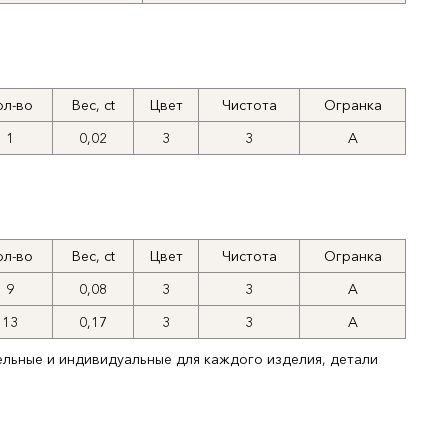
ол-во
Вес, ct
Цвет
Чистота
Огранка
1
0,02
3
3
А
ол-во
Вес, ct
Цвет
Чистота
Огранка
9
0,08
3
3
А
13
0,17
3
3
А
ельные и индивидуальные для каждого изделия, детали