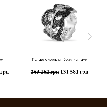
ом
Кольцо с черными бриллиантами
0
грн
263 162
грн
131 581
грн