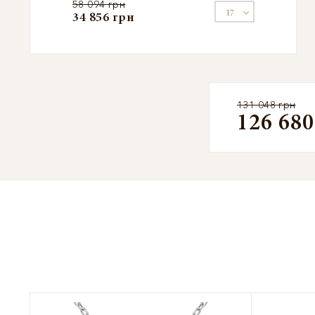
58 094 грн
34 856 грн
131 048 грн
126 680