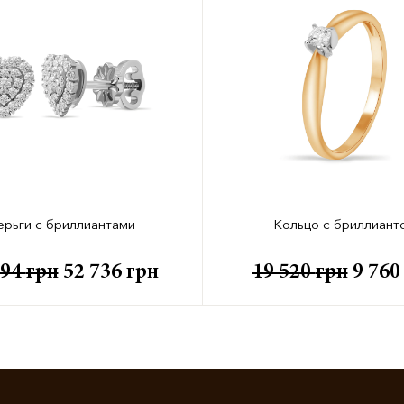
ерьги с бриллиантами
Кольцо с бриллиант
894
грн
52 736
грн
19 520
грн
9 76