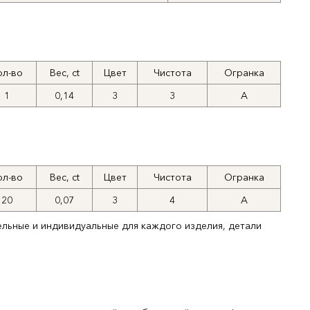
ол-во
Вес, ct
Цвет
Чистота
Огранка
1
0,14
3
3
А
ол-во
Вес, ct
Цвет
Чистота
Огранка
20
0,07
3
4
А
ельные и индивидуальные для каждого изделия, детали