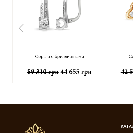
Серьги с бриллиантами
С
89 310
грн
44 655
грн
42 
КАТА