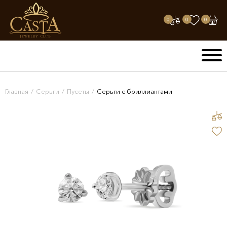
0
0
0
Главная
/
Серьги
/
Пусеты
/
Серьги с бриллиантами