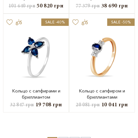
50 820
грн
38 690
грн
101 640
грн
77 379
грн
SALE -40%
SALE -50%
Кольцо с сапфирами и
Кольцо с сапфиром и
бриллиантом
бриллиантами
19 708
грн
10 041
грн
32 847
грн
20 081
грн