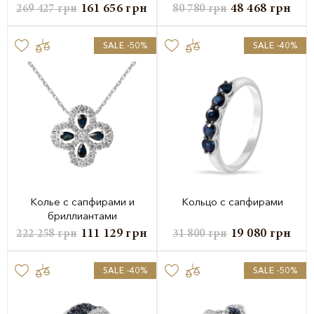
161 656
грн
48 468
грн
269 427
грн
80 780
грн
SALE -50%
SALE -40%
Колье с сапфирами и
Кольцо с сапфирами
бриллиантами
111 129
грн
19 080
грн
222 258
грн
31 800
грн
SALE -40%
SALE -50%