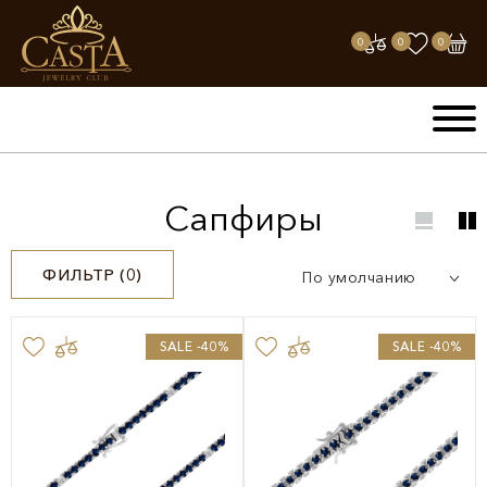
0
0
0
Сапфиры
ФИЛЬТР (
0
)
По умолчанию
SALE -40%
SALE -40%