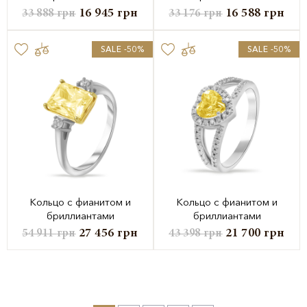
16 945
грн
16 588
грн
33 888
грн
33 176
грн
SALE -50%
SALE -50%
Кольцо с фианитом и
Кольцо с фианитом и
бриллиантами
бриллиантами
27 456
грн
21 700
грн
54 911
грн
43 398
грн