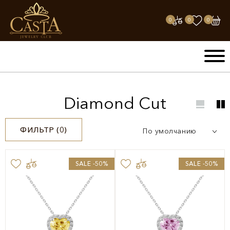
0
0
0
Diamond Cut
ФИЛЬТР (
0
)
По умолчанию
SALE -50%
SALE -50%